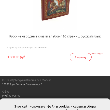
Русские народные сказки альбом 160 страниц, русский язык
Серия Традиции и культура России
на складах
1 300.00 руб
В корзину
ООО «ТД "Медный Всадник"» в Москве
125373, ул. Василия Петушкова, д.3
Офис
(495) 121-05-40
Пн-Пт с 11:00 до 17:00
Выходные: сб, вс
Этот сайт использует файлы cookies и сервисы сбора
Интернет магазин