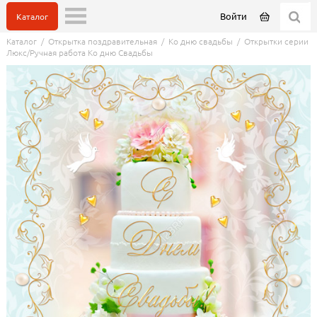
Войти
Каталог
Каталог
/
Открытка поздравительная
/
Ко дню свадьбы
/
Открытки серии
Люкс/Ручная работа Ко дню Свадьбы