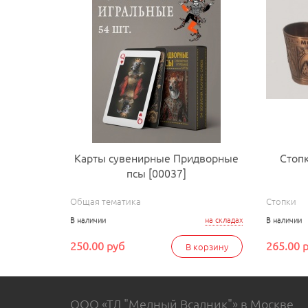
Карты сувенирные Придворные
Стоп
псы [00037]
Общая тематика
Стопки
В наличии
на складах
В наличии
250.00 руб
265.00 
В корзину
ООО «ТД "Медный Всадник"» в Москве