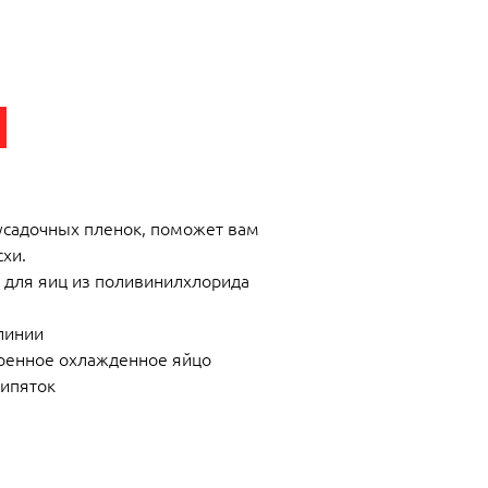
усадочных пленок, поможет вам
хи.
для яиц из поливинилхлорида
линии
аренное охлажденное яйцо
кипяток