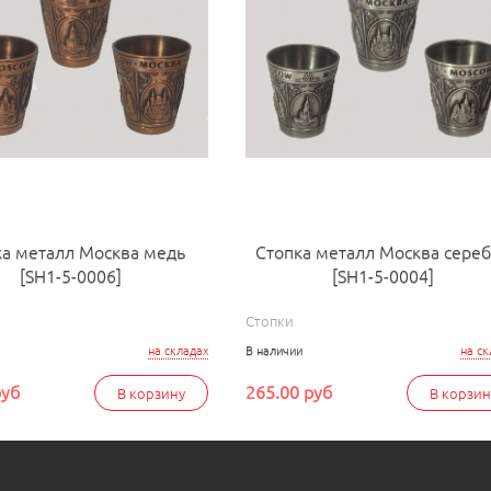
ка металл Москва медь
Стопка металл Москва сере
[SH1-5-0006]
[SH1-5-0004]
Стопки
на складах
В наличии
на ск
руб
265.00 руб
В корзину
В корзин