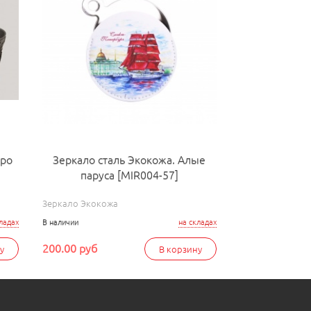
бро
Зеркало сталь Экокожа. Алые
паруса [MIR004-57]
Зеркало Экокожа
ладах
В наличии
на складах
200.00 руб
у
В корзину