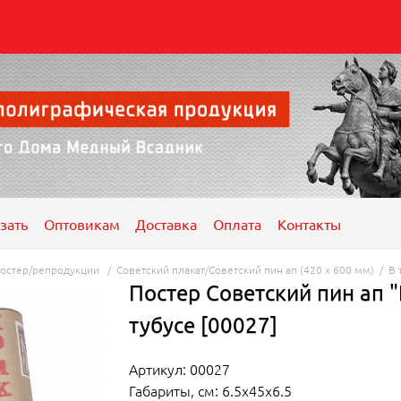
зать
Оптовикам
Доставка
Оплата
Контакты
остер/репродукции
/
Советский плакат/Советский пин ап (420 x 600 мм)
/
В 
Постер Советский пин ап "
тубусе [00027]
Артикул: 00027
Габариты, см: 6.5x45x6.5