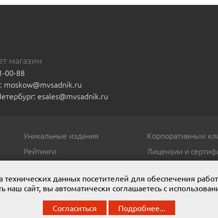
т магазин
1-00-88
а: moskow@mvsadnik.ru
-Петербург: esales@mvsadnik.ru
Уникальные издания
Корпоративным кл
Рейтинги
Лицензии и сертиф
ора технических данных посетителей для обеспечения рабо
ь наш сайт, вы автоматически соглашаетесь с использован
. Мы представляем широчайший ассортимент полиграфической проду
Согласиться
Подробнее...