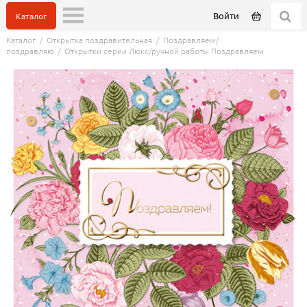
Войти
Каталог
Каталог
/
Открытка поздравительная
/
Поздравляем/
поздравляю
/
Открытки серии Люкс/ручной работы Поздравляем