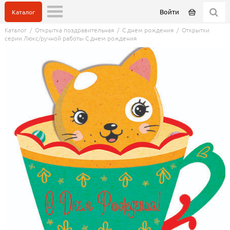
Войти
Каталог
Каталог
/
Открытка поздравительная
/
С днем рождения
/
Открытки
серии Люкс/ручной работы С днем рождения