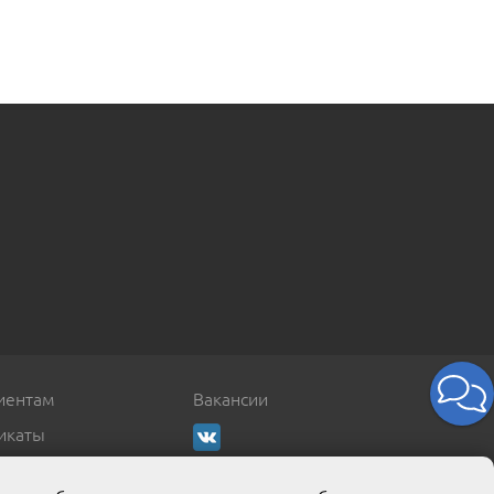
иентам
Вакансии
икаты