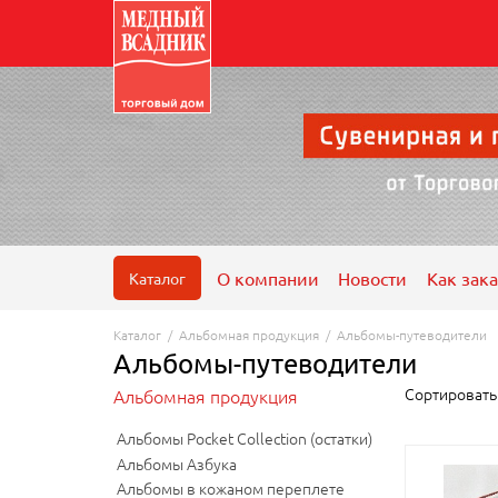
О компании
Новости
Как зака
Каталог
Каталог
/
Альбомная продукция
/
Альбомы-путеводители
Альбомы-путеводители
Сортироват
Альбомная продукция
Альбомы Pocket Collection (остатки)
Альбомы Азбука
Альбомы в кожаном переплете