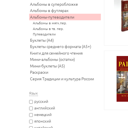
Альбомы в суперобложке
Альбомы в футлярах
Альбомы-путеводители
Альбомы в мягк.пер.
Альбомы в тв. пер.
Путеводители
Буклеты (А4)
Буклеты среднего формата (А5+)
Книги для семейного чтения
Мини-альбомы (остатки)
Мини-буклеты (А5)
Раскраски
Серия Традиции и культура России
Язык
русский
английский
немецкий
японский
китайский