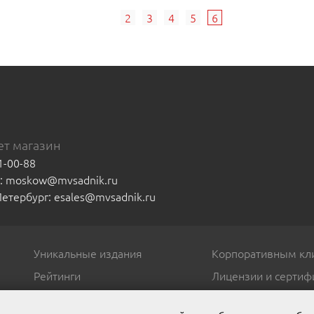
2
3
4
5
6
т магазин
1-00-88
а: moskow@mvsadnik.ru
-Петербург: esales@mvsadnik.ru
Уникальные издания
Корпоративным кл
Рейтинги
Лицензии и сертиф