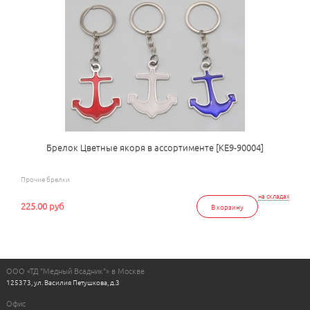
Брелок Цветные якоря в ассортименте [КЕ9-90004]
Прочие брелки
на складах
225.00 руб
В корзину
ООО «ТД "Медный Всадник"» в Москве
125373, ул. Василия Петушкова, д.3
Офис