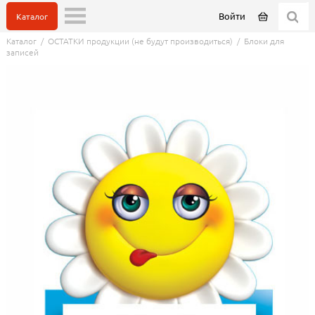
Войти
Каталог
Каталог
/
ОСТАТКИ продукции (не будут производиться)
/
Блоки для
записей