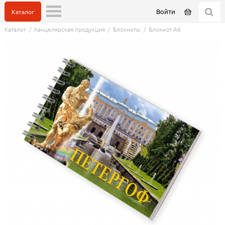
Войти
Каталог
Каталог
/
Канцелярская продукция
/
Блокноты
/
Блокнот А6