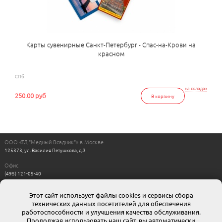
Карты сувенирные Санкт-Петербург - Спас-на-Крови на
красном
СПб
на складах
250.00 руб
В корзину
ООО «ТД "Медный Всадник"» в Москве
125373, ул. Василия Петушкова, д.3
Офис
(495) 121-05-40
Пн-Пт с 11:00 до 17:00
Выходные: сб, вс
Этот сайт использует файлы cookies и сервисы сбора
Интернет магазин
технических данных посетителей для обеспечения
8-800-511-00-88
г. Москва: moskow@mvsadnik.ru
работоспособности и улучшения качества обслуживания.
г. Санкт-Петербург: esales@mvsadnik.ru
Продолжая использовать наш сайт, вы автоматически