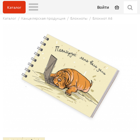
Войти
Каталог
Каталог
/
Канцелярская продукция
/
Блокноты
/
Блокнот А6