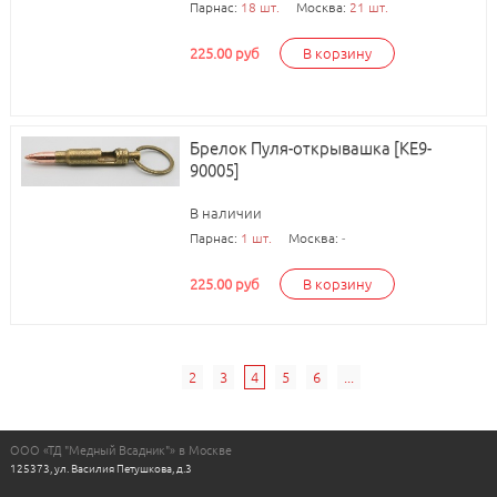
Парнас:
18 шт.
Москва:
21 шт.
225.00 руб
В корзину
Брелок Пуля-открывашка [КЕ9-
90005]
В наличии
Парнас:
1 шт.
Москва:
-
225.00 руб
В корзину
2
3
4
5
6
...
ООО «ТД "Медный Всадник"» в Москве
125373, ул. Василия Петушкова, д.3