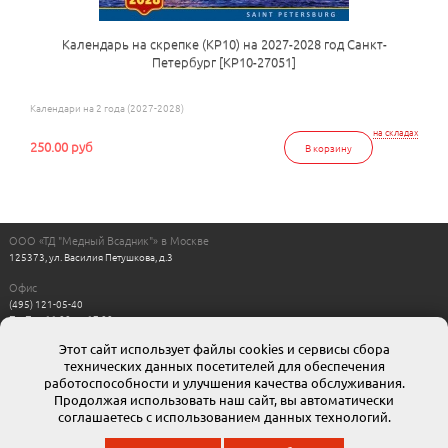
Календарь на скрепке (КР10) на 2027-2028 год Санкт-
Петербург [КР10-27051]
Календари на 2 года (2027-2028)
на складах
250.00 руб
В корзину
ООО «ТД "Медный Всадник"» в Москве
125373, ул. Василия Петушкова, д.3
Офис
(495) 121-05-40
Пн-Пт с 11:00 до 17:00
Выходные: сб, вс
Этот сайт использует файлы cookies и сервисы сбора
Интернет магазин
технических данных посетителей для обеспечения
8-800-511-00-88
г. Москва: moskow@mvsadnik.ru
работоспособности и улучшения качества обслуживания.
г. Санкт-Петербург: esales@mvsadnik.ru
Продолжая использовать наш сайт, вы автоматически
соглашаетесь с использованием данных технологий.
© 2013 ООО ТД «Медный всадник». Мы представляем широчайший ассортимент полиграфической