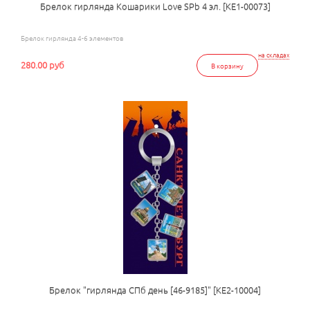
Брелок гирлянда Кошарики Love SPb 4 эл. [КЕ1-00073]
Брелок гирлянда 4-6 элементов
на складах
280.00 руб
В корзину
Брелок "гирлянда СПб день [46-9185]" [КЕ2-10004]