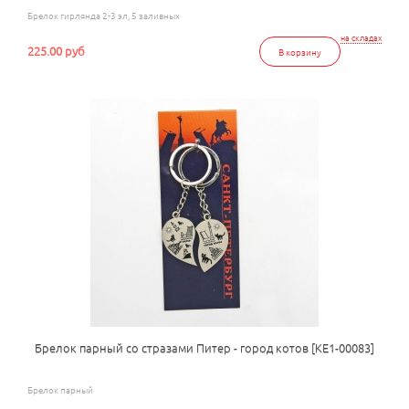
Брелок гирлянда 2-3 эл, 5 заливных
на складах
225.00 руб
В корзину
Брелок парный со стразами Питер - город котов [КЕ1-00083]
Брелок парный