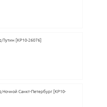
д Путин [КР10-26076]
од Ночной Санкт-Петербург [КР10-