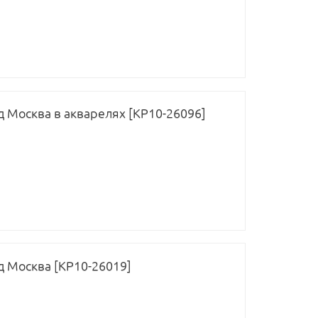
д Москва в акварелях [КР10-26096]
д Москва [КР10-26019]