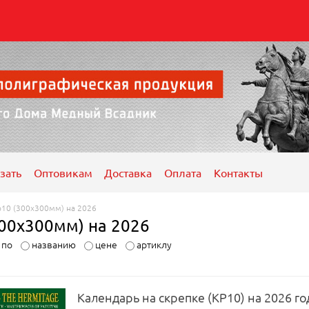
зать
Оптовикам
Доставка
Оплата
Контакты
р10 (300х300мм) на 2026
300х300мм) на 2026
ь по
названию
цене
артиклу
Календарь на скрепке (КР10) на 2026 