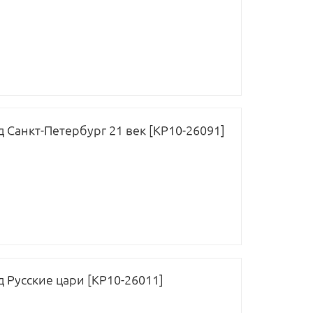
д Санкт-Петербург 21 век [КР10-26091]
д Русские цари [КР10-26011]