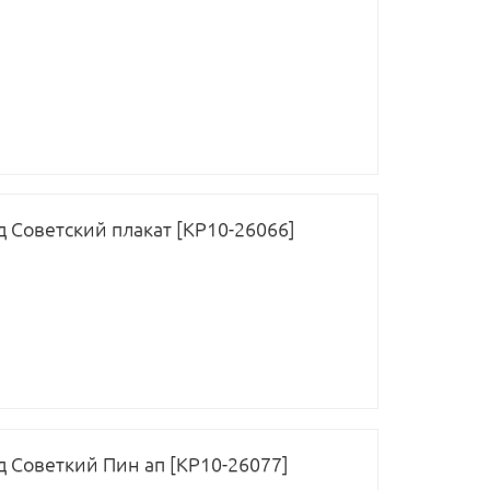
д Советский плакат [КР10-26066]
д Советкий Пин ап [КР10-26077]