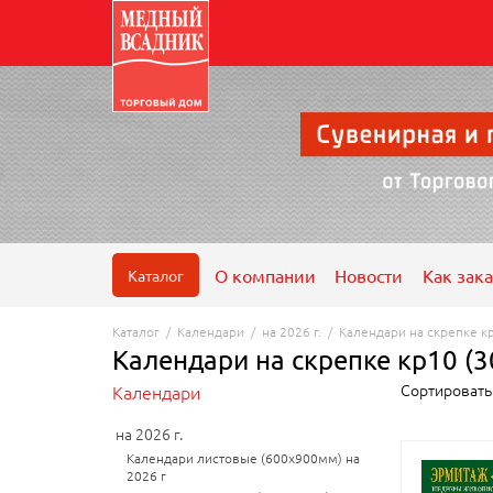
О компании
Новости
Как зака
Каталог
Каталог
/
Календари
/
на 2026 г.
/
Календари на скрепке к
Календари на скрепке кр10 (
Сортироват
Календари
на 2026 г.
Календари листовые (600х900мм) на
2026 г