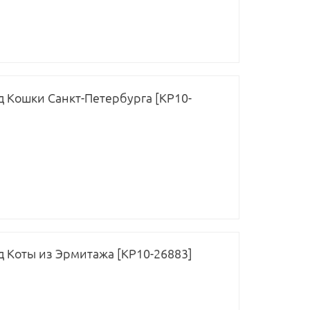
од Кошки Санкт-Петербурга [КР10-
од Коты из Эрмитажа [КР10-26883]