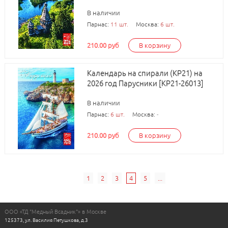
В наличии
Парнас:
11 шт.
Москва:
6 шт.
210.00 руб
В корзину
Календарь на спирали (КР21) на
2026 год Парусники [КР21-26013]
В наличии
Парнас:
6 шт.
Москва:
-
210.00 руб
В корзину
1
2
3
4
5
...
ООО «ТД "Медный Всадник"» в Москве
125373, ул. Василия Петушкова, д.3