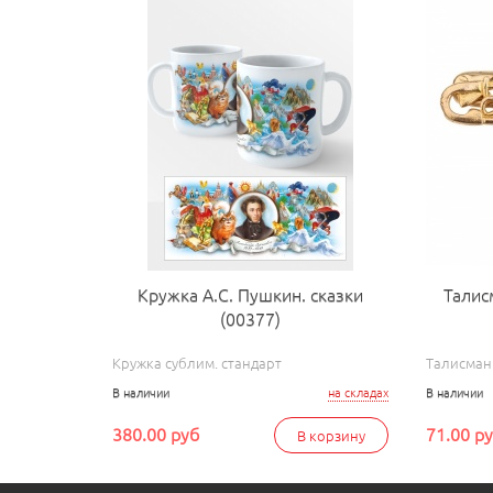
Кружка А.С. Пушкин. сказки
Талис
(00377)
Кружка сублим. стандарт
Талисман
В наличии
на складах
В наличии
380.00 руб
71.00 р
В корзину