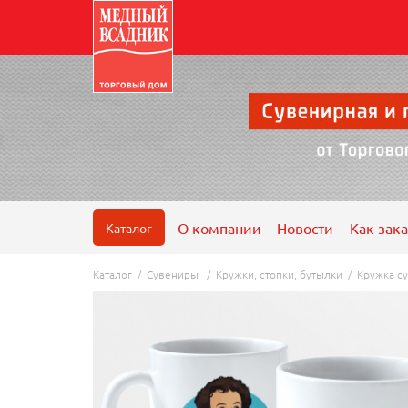
О компании
Новости
Как зака
Каталог
Каталог
/
Сувениры
/
Кружки, стопки, бутылки
/
Кружка су