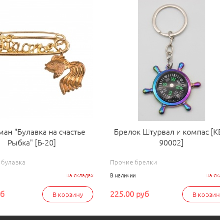
ман "Булавка на счастье
Брелок Штурвал и компас [К
Рыбка" [Б-20]
90002]
 булавка
Прочие брелки
на складах
В наличии
на ск
уб
225.00 руб
В корзину
В корзин