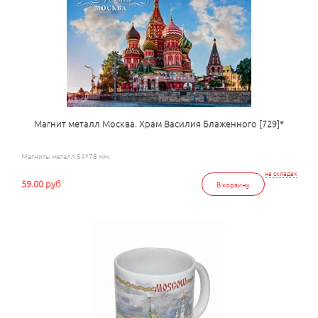
Магнит металл Москва. Храм Василия Блаженного [729]*
Магниты металл 54*78 мм.
на складах
59.00 руб
В корзину