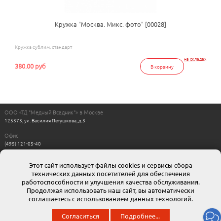
Кружка "Москва. Микс. фото" [00028]
Кружка сублим. стандарт
на складах
380.00 руб
В корзину
ООО «ТД "Медный Всадник"» в Москве
125373, ул. Василия Петушкова, д.3
Офис
(495) 121-05-40
Пн-Пт с 11:00 до 17:00
Выходные: сб, вс
Этот сайт использует файлы cookies и сервисы сбора
Интернет магазин
технических данных посетителей для обеспечения
8-800-511-00-88
г. Москва: moskow@mvsadnik.ru
работоспособности и улучшения качества обслуживания.
г. Санкт-Петербург: esales@mvsadnik.ru
Продолжая использовать наш сайт, вы автоматически
соглашаетесь с использованием данных технологий.
© 2013 ООО ТД «Медный всадник». Мы представляем широчайший ассортимент полиграфической
Согласиться
Подробнее...
продукции собственного производства.