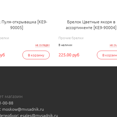
 Пуля-открывашка [КЕ9-
Брелок Цветные якоря в
90005]
ассортименте [КЕ9-90004]
релки
Прочие брелки
на складах
В наличии
на ск
руб
225.00 руб
В корзину
В корзин
т магазин
1-00-88
а: moskow@mvsadnik.ru
-Петербург: esales@mvsadnik.ru