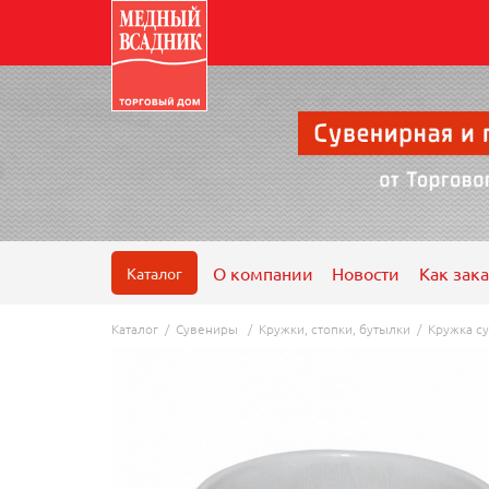
О компании
Новости
Как зака
Каталог
Каталог
/
Сувениры
/
Кружки, стопки, бутылки
/
Кружка су