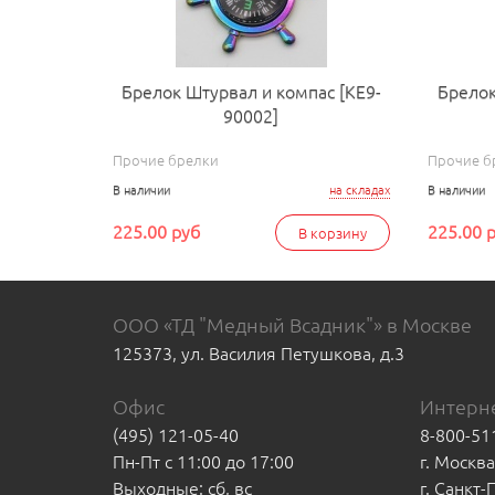
Брелок Штурвал и компас [КЕ9-
Брелок
90002]
Прочие брелки
Прочие б
В наличии
на складах
В наличии
225.00 руб
225.00 
В корзину
ООО «ТД "Медный Всадник"» в Москве
125373, ул. Василия Петушкова, д.3
Офис
Интерне
(495) 121-05-40
8-800-51
Пн-Пт с 11:00 до 17:00
г. Москв
Выходные: сб, вс
г. Санкт