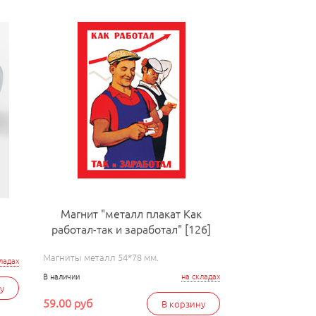
Магнит "металл плакат Как
работал-так и заработал" [126]
Магниты металл 54*78 мм.
ладах
В наличии
на складах
у
59.00 руб
В корзину