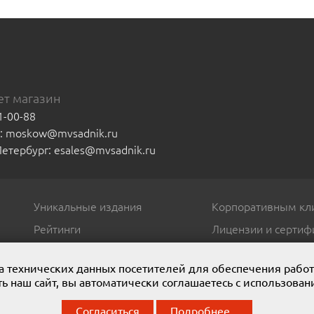
т магазин
1-00-88
а: moskow@mvsadnik.ru
-Петербург: esales@mvsadnik.ru
Уникальные издания
Корпоративным кл
Рейтинги
Лицензии и сертиф
ора технических данных посетителей для обеспечения рабо
ь наш сайт, вы автоматически соглашаетесь с использован
. Мы представляем широчайший ассортимент полиграфической проду
Согласиться
Подробнее...