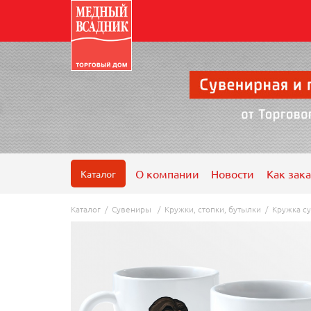
О компании
Новости
Как зака
Каталог
Каталог
/
Сувениры
/
Кружки, стопки, бутылки
/
Кружка су