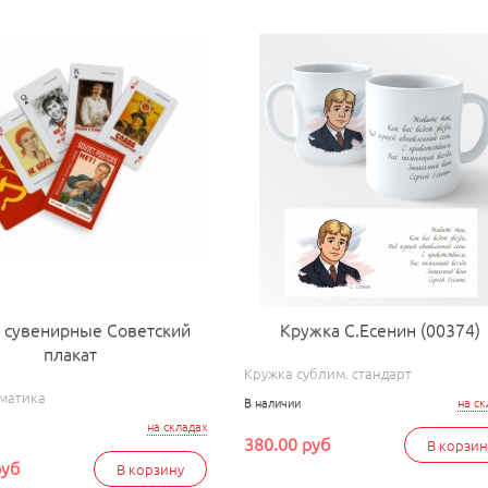
 сувенирные Советский
Кружка С.Есенин (00374)
плакат
Кружка сублим. стандарт
матика
В наличии
на ск
на складах
380.00 руб
В корзин
руб
В корзину