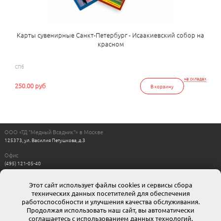
Карты сувенирные Санкт-Петербург - Исаакиевский собор на
красном
СПб
на складах
250.00 руб
В корзину
ООО «ТД "Медный Всадник"» в Москве
125373, ул. Василия Петушкова, д.3
Офис
(495) 121-05-40
Пн-Пт с 11:00 до 17:00
Выходные: сб, вс
Этот сайт использует файлы cookies и сервисы сбора
Интернет магазин
технических данных посетителей для обеспечения
8-800-511-00-88
г. Москва: moskow@mvsadnik.ru
работоспособности и улучшения качества обслуживания.
г. Санкт-Петербург: esales@mvsadnik.ru
Продолжая использовать наш сайт, вы автоматически
соглашаетесь с использованием данных технологий.