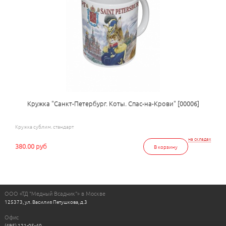
Кружка "Санкт-Петербург. Коты. Спас-на-Крови" [00006]
Кружка сублим. стандарт
на складах
380.00 руб
В корзину
ООО «ТД "Медный Всадник"» в Москве
125373, ул. Василия Петушкова, д.3
Офис
(495) 121-05-40