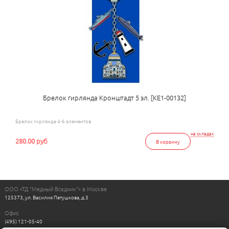
Брелок гирлянда Кронштадт 5 эл. [КЕ1-00132]
Брелок гирлянда 4-6 элементов
на складах
280.00 руб
В корзину
ООО «ТД "Медный Всадник"» в Москве
125373, ул. Василия Петушкова, д.3
Офис
(495) 121-05-40
Пн-Пт с 11:00 до 17:00