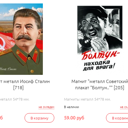
т металл Иосиф Сталин
Магнит "металл Советски
[718]
плакат "Болтун.."" [205]
металл 54*78 мм.
Магниты металл 54*78 мм.
на складах
В наличии
на ск
уб
59.00 руб
В корзину
В корзин