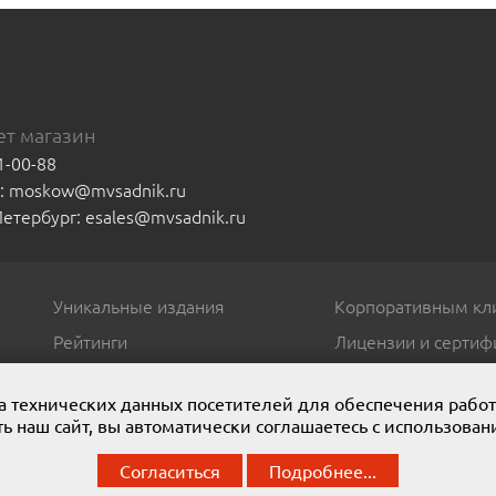
т магазин
1-00-88
а: moskow@mvsadnik.ru
-Петербург: esales@mvsadnik.ru
Уникальные издания
Корпоративным кл
Рейтинги
Лицензии и сертиф
ора технических данных посетителей для обеспечения рабо
ь наш сайт, вы автоматически соглашаетесь с использован
. Мы представляем широчайший ассортимент полиграфической проду
Согласиться
Подробнее...