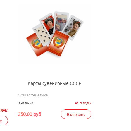
й
Карты сувенирные СССР
Общая тематика
В наличии
на складах
ладах
250.00 руб
В корзину
у