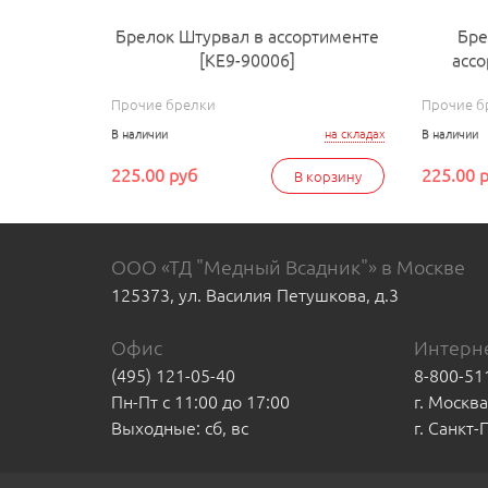
Брелок Штурвал в ассортименте
Бре
[КЕ9-90006]
ассо
Прочие брелки
Прочие б
В наличии
на складах
В наличии
225.00 руб
225.00 
В корзину
ООО «ТД "Медный Всадник"» в Москве
125373, ул. Василия Петушкова, д.3
Офис
Интерне
(495) 121-05-40
8-800-51
Пн-Пт с 11:00 до 17:00
г. Москв
Выходные: сб, вс
г. Санкт