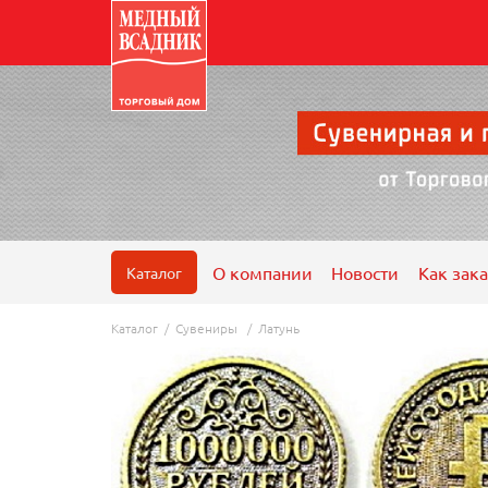
О компании
Новости
Как зака
Каталог
Каталог
/
Сувениры
/
Латунь