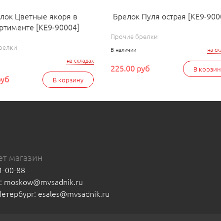
лок Цветные якоря в
Брелок Пуля острая [КЕ9-900
ртименте [КЕ9-90004]
Прочие брелки
релки
В наличии
на ск
на складах
225.00 руб
В корзин
руб
В корзину
т магазин
1-00-88
а: moskow@mvsadnik.ru
-Петербург: esales@mvsadnik.ru