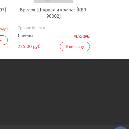
07]
Брелок Штурвал и компас [КЕ9-
90002]
Прочие брелки
ладах
В наличии
на складах
у
225.00 руб
В корзину