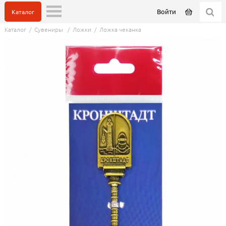
Войти
Каталог
Каталог
/
Сувениры
/
Ложки
/
Ложка чеканка