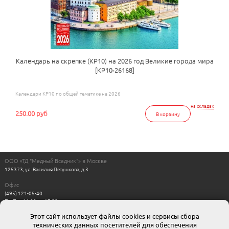
Календарь на скрепке (КР10) на 2026 год Великие города мира
[КР10-26168]
Календари КР10 по общей тематике на 2026
на складах
250.00 руб
В корзину
ООО «ТД "Медный Всадник"» в Москве
125373, ул. Василия Петушкова, д.3
Офис
(495) 121-05-40
Пн-Пт с 11:00 до 17:00
Выходные: сб, вс
Этот сайт использует файлы cookies и сервисы сбора
Интернет магазин
технических данных посетителей для обеспечения
8-800-511-00-88