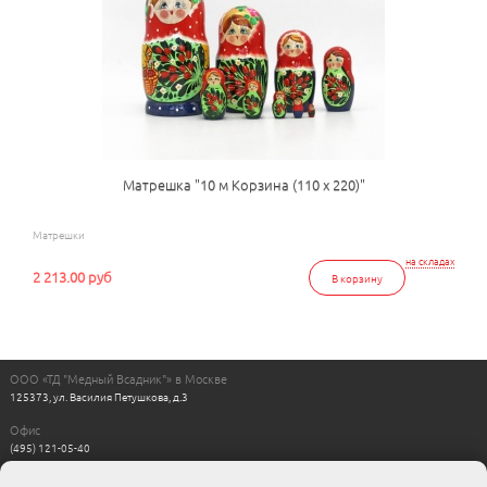
Матрешка "10 м Корзина (110 х 220)"
Матрешки
на складах
2 213.00 руб
В корзину
ООО «ТД "Медный Всадник"» в Москве
125373, ул. Василия Петушкова, д.3
Офис
(495) 121-05-40
Пн-Пт с 11:00 до 17:00
Выходные: сб, вс