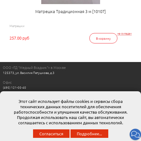
Матрешка Традиционная 3 м [10107]
Матрешки
на складах
257.00 руб
В корзину
ООО «ТД "Медный Всадник"» в Москве
125373, ул. Василия Петушкова, д.3
Офис
(495) 121-05-40
Пн-Пт с 11:00 до 17:00
Выходные: сб, вс
Этот сайт использует файлы cookies и сервисы сбора
Интернет магазин
технических данных посетителей для обеспечения
8-800-511-00-88
г. Москва: moskow@mvsadnik.ru
работоспособности и улучшения качества обслуживания.
г. Санкт-Петербург: esales@mvsadnik.ru
Продолжая использовать наш сайт, вы автоматически
соглашаетесь с использованием данных технологий.
© 2013 ООО ТД «Медный всадник». Мы представляем широчайший ассортимент полиграфической
Согласиться
Подробнее...
продукции собственного производства.