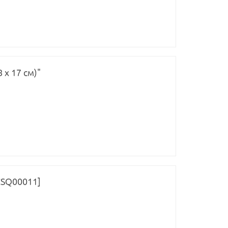
 х 17 см)"
CSQ00011]