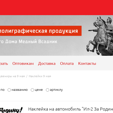
зать
Оптовикам
Доставка
Оплата
Контакты
увениры на 9 мая
/
Наклейки 9 мая
ь по
названию
цене
артиклу
Наклейка на автомобиль "Ил-2 За Родину!