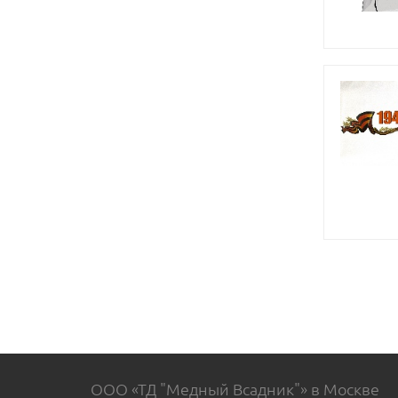
ООО «ТД "Медный Всадник"» в Москве