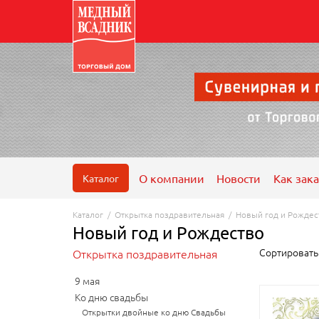
О компании
Новости
Как зака
Каталог
Каталог
/
Открытка поздравительная
/
Новый год и Рождес
Новый год и Рождество
Сортироват
Открытка поздравительная
9 мая
Ко дню свадьбы
Открытки двойные ко дню Свадьбы