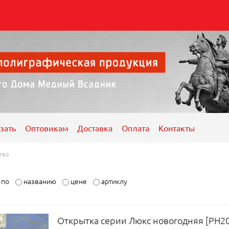
зать
Оптовикам
Доставка
Оплата
Контакты
тво
ь по
названию
цене
артиклу
Открытка серии Люкс новогодняя [РН20