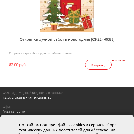
Открытка ручной работы новогодняя [ОК224-0086]
Открытки серии Люкс ручной работы Новый год
на складах
82.00 руб
В корзину
ООО «ТД "Медный Всадник"» в Москве
125373, ул. Василия Петушкова, д.3
Офис
(495) 121-05-40
Пн-Пт с 11:00 до 17:00
Выходные: сб, вс
Этот сайт использует файлы cookies и сервисы сбора
Интернет магазин
технических данных посетителей для обеспечения
8-800-511-00-88