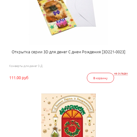
Открытка серии 3D для денег С днем Рождения [3D221-0023]
Конверты для денег 3 Д
на складах
111.00 руб
В корзину