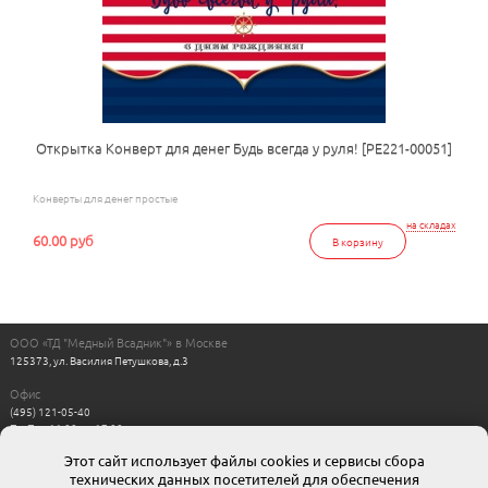
Открытка Конверт для денег Будь всегда у руля! [РЕ221-00051]
Конверты для денег простые
на складах
60.00 руб
В корзину
ООО «ТД "Медный Всадник"» в Москве
125373, ул. Василия Петушкова, д.3
Офис
(495) 121-05-40
Пн-Пт с 11:00 до 17:00
Выходные: сб, вс
Этот сайт использует файлы cookies и сервисы сбора
Интернет магазин
технических данных посетителей для обеспечения
8-800-511-00-88