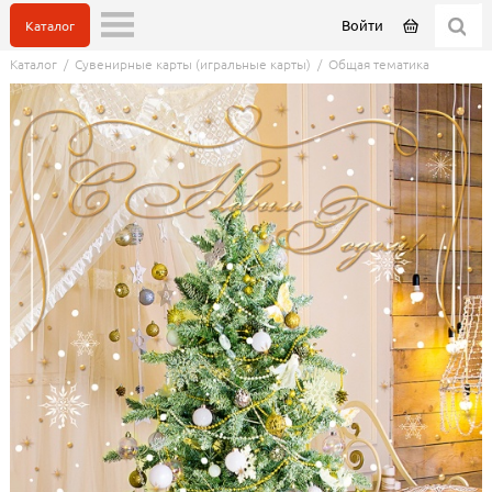
Войти
Каталог
Каталог
/
Сувенирные карты (игральные карты)
/
Общая тематика