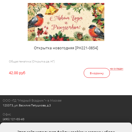
Открытка новогодняя [РН221-0854]
Общая тематика (Открытка дв. НГ)
на складах
42.00 руб
В корзину
ООО «ТД "Медный Всадник"» в Москве
125373, ул. Василия Петушкова, д.3
Офис
(495) 121-05-40
Пн-Пт с 11:00 до 17:00
Выходные: сб, вс
Этот сайт использует файлы cookies и сервисы сбора