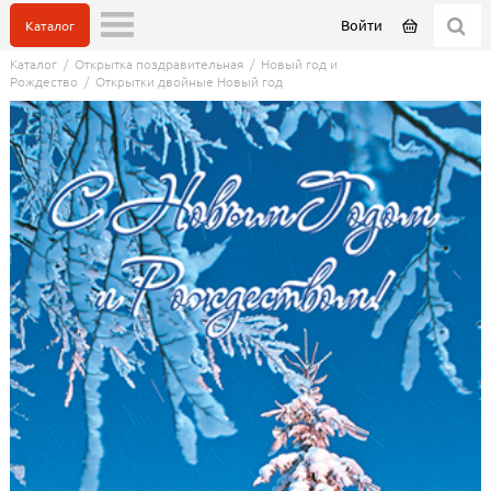
Войти
Каталог
Каталог
/
Открытка поздравительная
/
Новый год и
Рождество
/
Открытки двойные Новый год