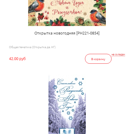
Открытка новогодняя [РН221-0854]
Общая тематика (Открытка дв. НГ)
на складах
42.00 руб
В корзину