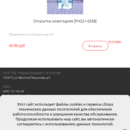
Открытка новогодняя [РН221-0338]
Общая тематика (Открытка дв. НГ)
на складах
42.00 руб
В корзину
ООО «ТД "Медный Всадник"» в Москве
125373, ул. Василия Петушкова, д.3
Офис
(495) 121-05-40
Пн-Пт с 11:00 до 17:00
Выходные: сб, вс
Этот сайт использует файлы cookies и сервисы сбора
Интернет магазин
технических данных посетителей для обеспечения
8-800-511-00-88
г. Москва: moskow@mvsadnik.ru
работоспособности и улучшения качества обслуживания.
г. Санкт-Петербург: esales@mvsadnik.ru
Продолжая использовать наш сайт, вы автоматически
соглашаетесь с использованием данных технологий.