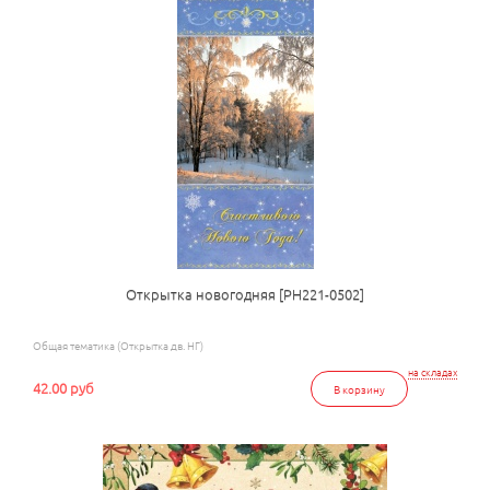
Открытка новогодняя [РН221-0502]
Общая тематика (Открытка дв. НГ)
на складах
42.00 руб
В корзину