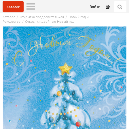
Войти
Каталог
Каталог
/
Открытка поздравительная
/
Новый год и
Рождество
/
Открытки двойные Новый год