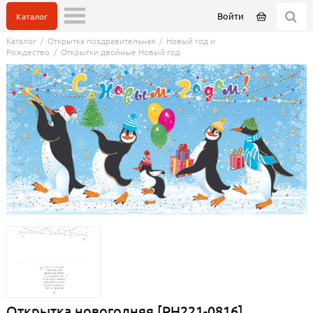
Войти
Каталог
Каталог
/
Открытка поздравительная
/
Новый год и
Рождество
/
Открытки двойные Новый год
Открытка новогодняя [РН221-0816]