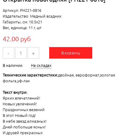
Артикул: РН221-0816
Издательство: Медный всадник
Габариты, см: 10.5x21
Вес, единица: 11 г, шт
42.00 руб
-
+
В корзину
В наличии
На складах
Технические характеристики:
двойная, евроформат,золотая
фольга,уф-лак
Текст внутри:
Ярких впечатлений!
Новых увлечений!
Праздничных везений
В этот Новый год!
В небе звезд алмазных!
Дней побольше ясных!
И друзей прекрасных