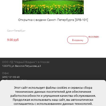
Открытка с видами Санкт- Петербурга [SPB-101]
Санкт-Петербург
на складах
9.00 руб
В корзину
ООО «ТД "Медный Всадник"» в Москве
125373, ул. Василия Петушкова, д.3
Офис
(495) 121-05-40
Пн-Пт с 11:00 до 17:00
Выходные: сб, вс
Этот сайт использует файлы cookies и сервисы сбора
Интернет магазин
технических данных посетителей для обеспечения
8-800-511-00-88
г. Москва: moskow@mvsadnik.ru
работоспособности и улучшения качества обслуживания.
г. Санкт-Петербург: esales@mvsadnik.ru
Продолжая использовать наш сайт, вы автоматически
соглашаетесь с использованием данных технологий.