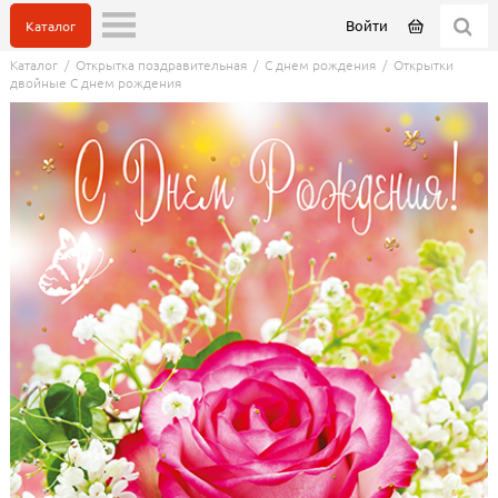
Войти
Каталог
Каталог
/
Открытка поздравительная
/
С днем рождения
/
Открытки
двойные С днем рождения