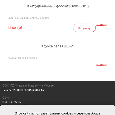
Пакет удлиненный формат [ОР01-00018]
Удлиненный формат (10,5 x 36 см)
на складах
33.00 руб
В корзину
Кружка белая 330мл
Кружки, стопки, бутылки
на складах
ООО «ТД "Медный Всадник"» в Москве
125373, ул. Василия Петушкова, д.3
Офис
(495) 121-05-40
Пн-Пт с 11:00 до 17:00
Выходные: сб, вс
Этот сайт использует файлы cookies и сервисы сбора
Интернет магазин