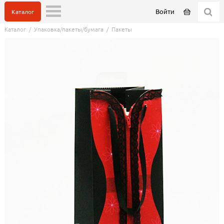
Войти
Каталог
Каталог
/
Упаковка/пакеты/бумага
/
Пакеты