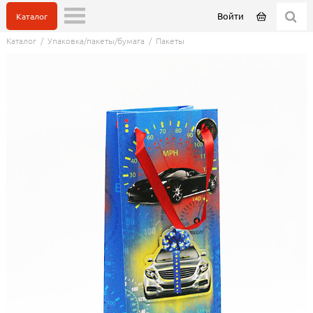
Войти
Каталог
Каталог
/
Упаковка/пакеты/бумага
/
Пакеты