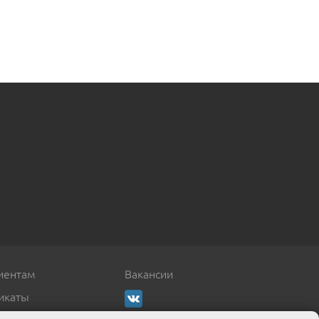
иентам
Вакансии
икаты