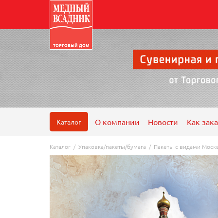
О компании
Новости
Как зака
Каталог
Каталог
/
Упаковка/пакеты/бумага
/
Пакеты с видами Моск