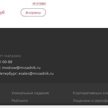
на складах
руб
В корзину
т магазин
1-00-88
а: moskow@mvsadnik.ru
-Петербург: esales@mvsadnik.ru
Уникальные издания
Корпоративным кл
Рейтинги
Лицензии и сертиф