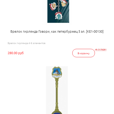
Брелок гирлянда Говори, как петербуржец 5 эл. [КЕ1-00130]
Брелок гирлянда 4-6 элементов
на складах
280.00 руб
В корзину