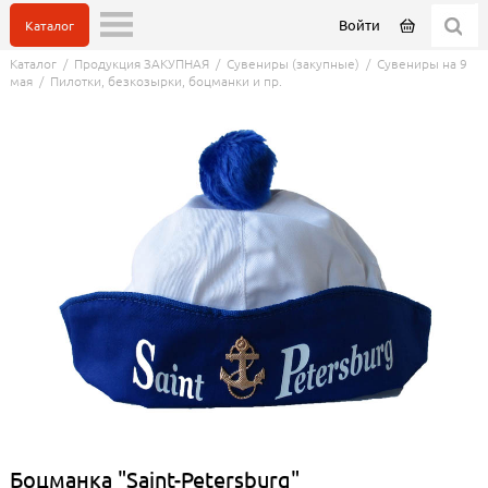
Войти
Каталог
Каталог
/
Продукция ЗАКУПНАЯ
/
Сувениры (закупные)
/
Сувениры на 9
мая
/
Пилотки, безкозырки, боцманки и пр.
Боцманка "Saint-Petersburg"