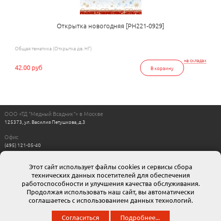
Открытка новогодняя [РН221-0929]
Общая тематика (Открытка дв. НГ)
на складах
42.00 руб
В корзину
ООО «ТД "Медный Всадник"» в Москве
125373, ул. Василия Петушкова, д.3
Офис
(495) 121-05-40
Пн-Пт с 11:00 до 17:00
Выходные: сб, вс
Этот сайт использует файлы cookies и сервисы сбора
Интернет магазин
технических данных посетителей для обеспечения
8-800-511-00-88
г. Москва: moskow@mvsadnik.ru
работоспособности и улучшения качества обслуживания.
г. Санкт-Петербург: esales@mvsadnik.ru
Продолжая использовать наш сайт, вы автоматически
соглашаетесь с использованием данных технологий.
© 2013 ООО ТД «Медный всадник». Мы представляем широчайший ассортимент полиграфической
Согласиться
Подробнее...