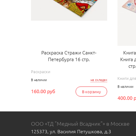
Раскраска Стражи Санкт-
Книга
Петербурга 16 стр.
Книга 
стр
Раскраски
Книги дл
В наличии
на складах
В наличии
160.00 руб
В корзину
400.00 
ООО «ТД "Медный Всадник"» в Москве
125373, ул. Василия Петушкова, д.3