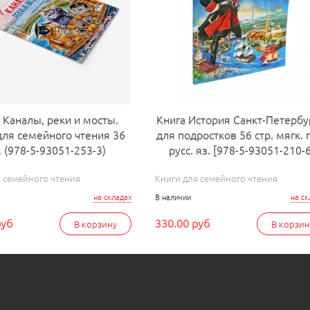
 Каналы, реки и мосты.
Книга История Санкт-Петербу
для семейного чтения 36
для подростков 56 стр. мягк. 
. (978-5-93051-253-3)
русс. яз. [978-5-93051-210-6
я семейного чтения
Книги для семейного чтения
на складах
В наличии
на ск
руб
330.00 руб
В корзину
В корзин