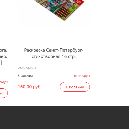
рга.
Раскраска Санкт-Петербург-
пер.
стихотворная 16 стр.
]
Раскраски
В наличии
на складах
ладах
160.00 руб
В корзину
у