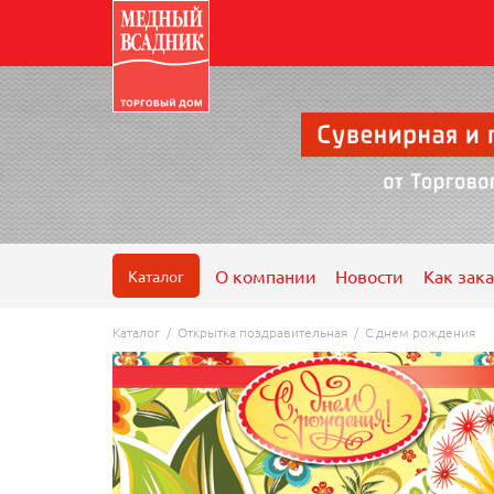
О компании
Новости
Как зака
Каталог
Каталог
/
Открытка поздравительная
/
С днем рождения