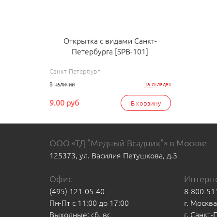
Открытка с видами Санкт-
Петербурга [SPB-101]
Санкт-Петербург
В наличии
на складах
9.00 руб
В корзину
ООО «ТД "Медный Всадник"» в Москве
125373, ул. Василия Петушкова, д.3
Офис
Интерне
(495) 121-05-40
8-800-51
Пн-Пт с 11:00 до 17:00
г. Москв
Выходные: сб, вс
г. Санкт