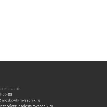
т магазин
1-00-88
а: moskow@mvsadnik.ru
-Петербург: esales@mvsadnik.ru