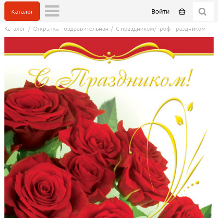
Войти
Каталог
Каталог
/
Открытка поздравительная
/
С праздником/проф праздником