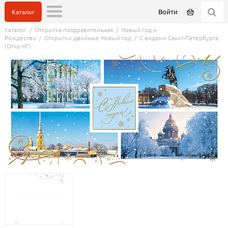
Войти
Каталог
Каталог
/
Открытка поздравительная
/
Новый год и
Рождество
/
Открытки двойные Новый год
/
С видами Санкт-Петербурга
(Откр НГ)