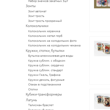
Набор значков закатных 3шт
Зонты
Зонт автомат
Зонт трость
Зонт трость прозрачный
Колокольчики
Колокольчик керамика
Колокольчик метал герб
Колокольчик на холодильник фото
Колокольчик на холодильник чеканка
Кружки, стопки, бутылки
Бутылка алюминиевая для воды
Кружка сублим. с ободком
Кружка сублим. сердечко
Кружка сублим. стандарт
Кружки Гжель, Графика
Кружки деколь, фигурные
Стакан в подстаканнике
Стопки
Кубики-трансформеры
Латунь
Талисман браслет
Талисман булавка