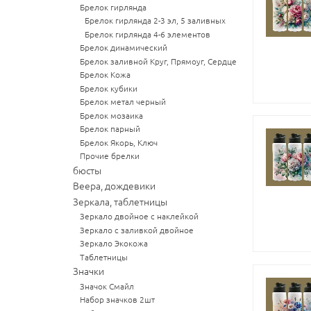
Брелок гирлянда
Брелок гирлянда 2-3 эл, 5 заливных
Брелок гирлянда 4-6 элементов
Брелок динамический
Брелок заливной Круг, Прямоуг, Сердце
Брелок Кожа
Брелок кубики
Брелок метал черный
Брелок мозаика
Брелок парный
Брелок Якорь, Ключ
Прочие брелки
бюсты
Веера, дождевики
Зеркала, таблетницы
Зеркало двойное с наклейкой
Зеркало с заливкой двойное
Зеркало Экокожа
Таблетницы
Значки
Значок Смайл
Набор значков 2шт