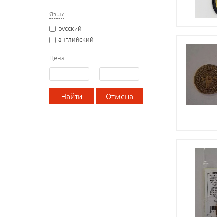
Язык
русский
английский
Цена
-