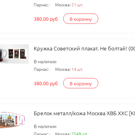
Парнас:
-
Москва:
21 шт.
380.00 руб
В корзину
Кружка Советский плакат. Не болтай! (0
В наличии
Парнас:
-
Москва:
14 шт.
380.00 руб
В корзину
Брелок металл/кожа Москва ХВБ ХХС [К
В наличии
Парнас:
-
Москва:
2549 шт.