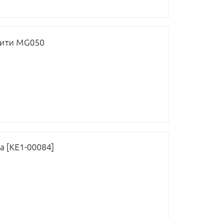
Сити MG050
а [КЕ1-00084]