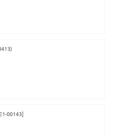
0413)
Е1-00143]