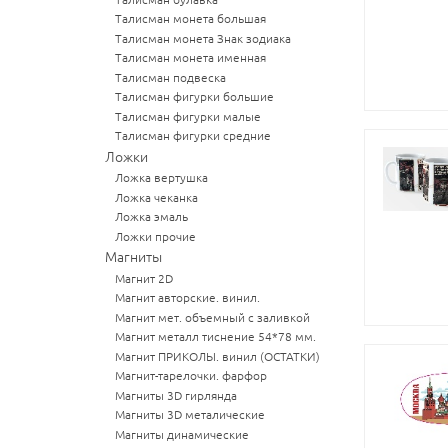
Талисман монета большая
Талисман монета Знак зодиака
Талисман монета именная
Талисман подвеска
Талисман фигурки большие
Талисман фигурки малые
Талисман фигурки средние
Ложки
Ложка вертушка
Ложка чеканка
Ложка эмаль
Ложки прочие
Магниты
Магнит 2D
Магнит авторские. винил.
Магнит мет. объемный с заливкой
Магнит металл тиснение 54*78 мм.
Магнит ПРИКОЛЫ. винил (ОСТАТКИ)
Магнит-тарелочки. фарфор
Магниты 3D гирлянда
Магниты 3D металические
Магниты динамические