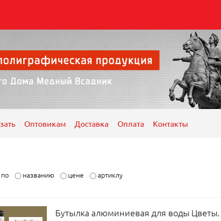
зать
Оптовикам
Доставка
Оплата
Контакты
ь по
названию
цене
артиклу
Бутылка алюминиевая для воды Цветы. 