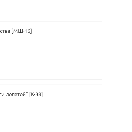
тства [МШ-16]
и лопатой" [К-38]