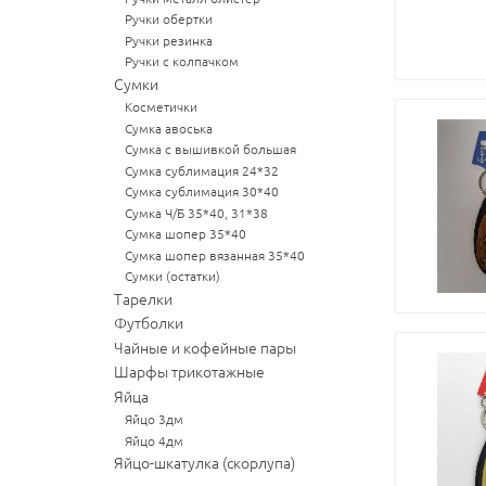
Ручки обертки
Ручки резинка
Ручки с колпачком
Сумки
Косметички
Сумка авоська
Сумка с вышивкой большая
Сумка сублимация 24*32
Сумка сублимация 30*40
Сумка Ч/Б 35*40, 31*38
Сумка шопер 35*40
Сумка шопер вязанная 35*40
Сумки (остатки)
Тарелки
Футболки
Чайные и кофейные пары
Шарфы трикотажные
Яйца
Яйцо 3дм
Яйцо 4дм
Яйцо-шкатулка (скорлупа)