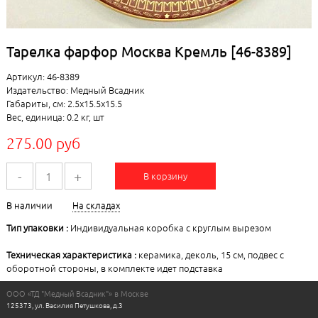
Тарелка фарфор Москва Кремль [46-8389]
Артикул: 46-8389
Издательство: Медный Всадник
Габариты, см: 2.5x15.5x15.5
Вес, единица: 0.2 кг, шт
275.00 руб
-
+
В корзину
В наличии
На складах
Тип упаковки :
Индивидуальная коробка с круглым вырезом
Техническая характеристика :
керамика, деколь, 15 см, подвес с
оборотной стороны, в комплекте идет подставка
ООО «ТД "Медный Всадник"» в Москве
125373, ул. Василия Петушкова, д.3