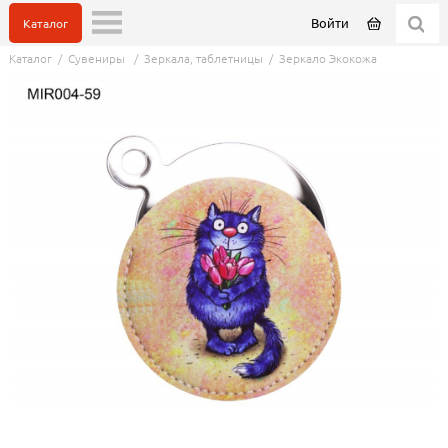
Войти
Каталог
Каталог
/
Сувениры
/
Зеркала, таблетницы
/
Зеркало Экокожа